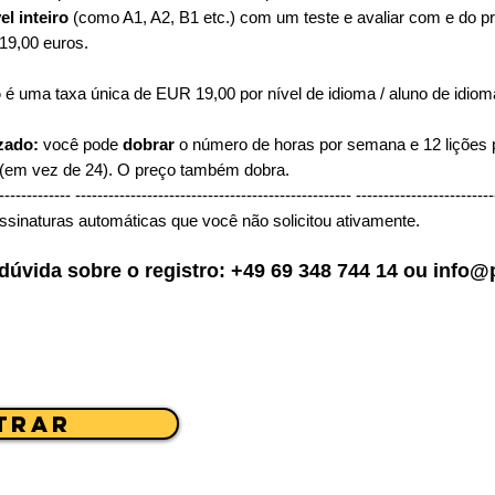
el inteiro
(como A1, A2, B1 etc.) com um teste e avaliar com e do p
 19,00 euros.
o
é uma taxa única de EUR 19,00 por nível de idioma / aluno de idiom
zado:
você pode
dobrar
o número de horas por semana e 12 lições
 (em vez de 24). O preço também dobra.
------------- -------------------------------------------------- -------------------------
sinaturas automáticas que você não solicitou ativamente.
dúvida sobre o registro: +49 69 348 744 14 ou
info@
trar