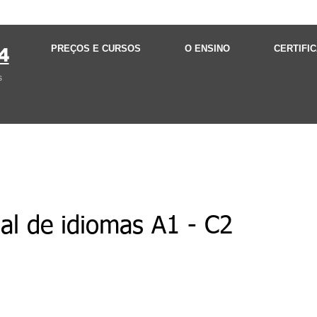
PREÇOS E CURSOS
O ENSINO
CERTIFI
4
s
l de idiomas A1 - C2
das as informações sobre este curso