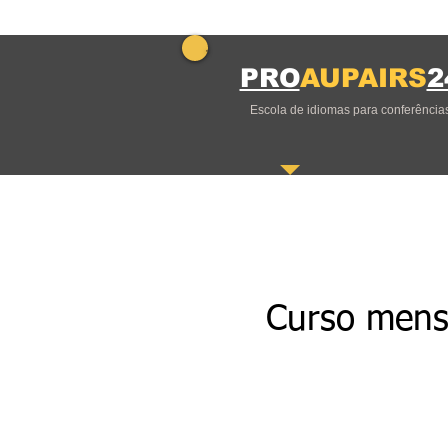
PRO
AUPAIRS
2
Escola de idiomas para conferência
Curso mensa
Aqui você encontrará to