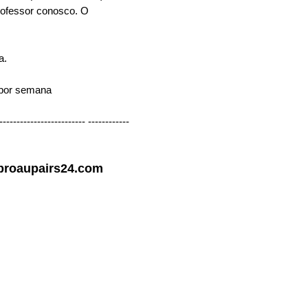
rofessor conosco. O
a.
 por semana
------------------------- ------------
proaupairs24.com