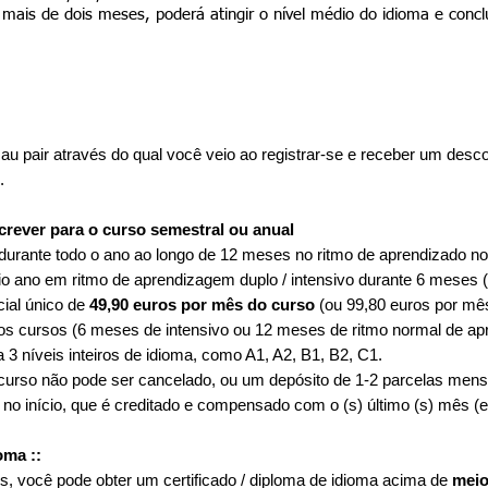
r mais de dois meses, poderá atingir o nível médio do idioma e concl
 / au pair através do qual você veio ao registrar-se e receber um des
.
screver para o curso semestral ou anual
durante todo o ano ao longo de 12 meses no ritmo de aprendizado nor
o ano em ritmo de aprendizagem duplo / intensivo durante 6 meses (4
ial único de
49,90 euros por mês do curso
(ou 99,80 euros por mê
os cursos (6 meses de intensivo ou 12 meses de ritmo normal de a
3 níveis inteiros de idioma, como A1, A2, B1, B2, C1.
 curso não pode ser cancelado, ou um depósito de 1-2 parcelas men
no início, que é creditado e compensado com o (s) último (s) mês (e
oma ::
es, você pode obter um certificado / diploma de idioma acima de
meio