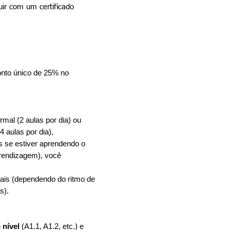
uir com um certificado
conto único de 25% no
mal (2 aulas por dia) ou
 aulas por dia),
s se estiver aprendendo o
prendizagem), você
sais (dependendo do ritmo de
s).
 nível
(A1.1, A1.2, etc.) e