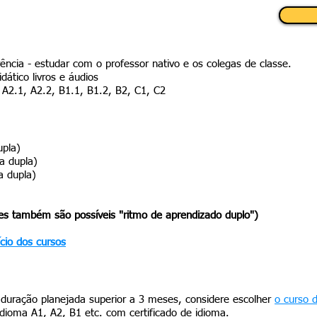
rência - estudar com o professor nativo e os colegas de classe.
dático livros e áudios
, A2.1, A2.2, B1.1, B1.2, B2, C1, C2
upla)
la dupla)
a dupla)
es também são possíveis "ritmo de aprendizado duplo")
ício dos cursos
uração planejada superior a 3 meses, considere
escolher
o curso 
idioma A1, A2, B1 etc. com certificado de idioma.