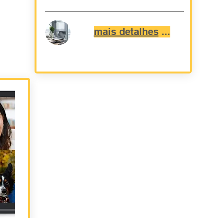
mais detalhes
...