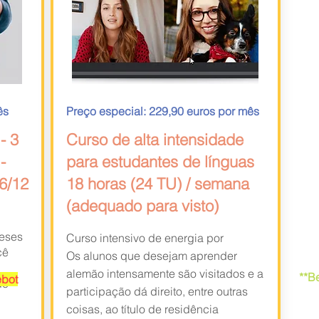
ês
Preço especial: 229,90 euros por mês
- 3
Curso de alta intensidade
-
para estudantes de línguas
6/12
18 horas (24 TU) / semana
(adequado para visto)
meses
Curso intensivo de energia por
cê
Os alunos que desejam aprender
alemão intensamente são visitados e a
**B
ebot
de
participação dá direito, entre outras
coisas, ao título de residência