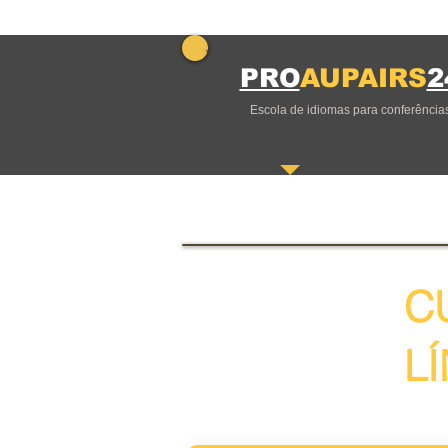
PRO
AUPAIRS
2
Escola de idiomas para conferência
C
L