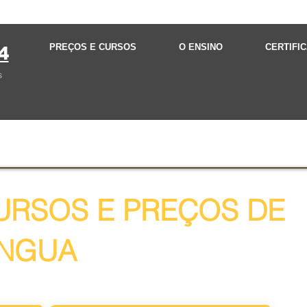
PREÇOS E CURSOS
O ENSINO
CERTIFI
4
s
URSOS E PREÇOS DE
ÍNGUA