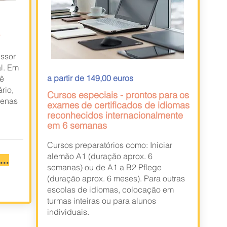
essor
l. Em
a partir de 149,00 euros
cê
rio,
Cursos especiais - prontos
para
os
penas
exames
de certificados de idiomas
reconhecidos internacionalmente
em 6 semanas
Cursos preparatórios como: Iniciar
alemão A1 (duração aprox. 6
...
semanas) ou de A1 a B2 Pflege
(duração aprox. 6 meses). Para outras
escolas de idiomas, colocação em
turmas inteiras ou para alunos
individuais.