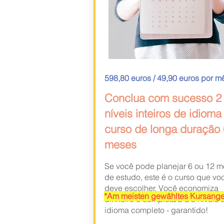
598,80 euros / 49,90 euros por m
Conclua com sucesso 2 
níveis inteiros de idioma 
curso de longa duração 
meses
Se você pode planejar 6 ou 12 
de estudo, este é o curso que vo
deve escolher. Você economiza
*Am meisten gewähltes Kursang
dinheiro e completa 2 a 3 níveis 
idioma completo - garantido!